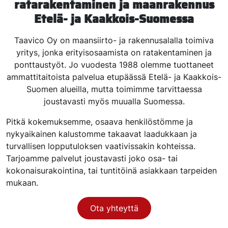
ratarakentaminen ja maanrakennus
Etelä- ja Kaakkois-Suomessa
Taavico Oy on maansiirto- ja rakennusalalla toimiva
yritys, jonka erityisosaamista on ratakentaminen ja
ponttaustyöt. Jo vuodesta 1988 olemme tuottaneet
ammattitaitoista palvelua etupäässä Etelä- ja Kaakkois-
Suomen alueilla, mutta toimimme tarvittaessa
joustavasti myös muualla Suomessa.
Pitkä kokemuksemme, osaava henkilöstömme ja
nykyaikainen kalustomme takaavat laadukkaan ja
turvallisen lopputuloksen vaativissakin kohteissa.
Tarjoamme palvelut joustavasti joko osa- tai
kokonaisurakointina, tai tuntitöinä asiakkaan tarpeiden
mukaan.
Ota yhteyttä