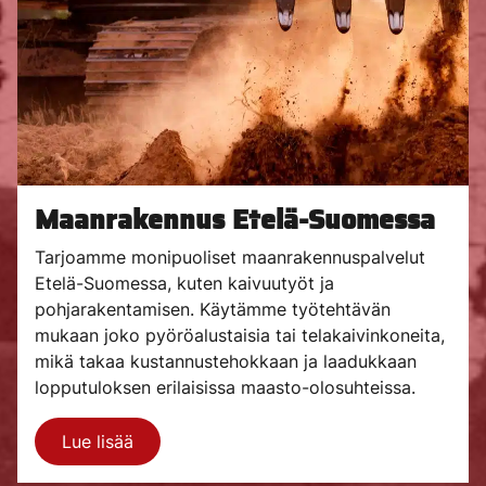
Maanrakennus Etelä-Suomessa
Tarjoamme monipuoliset maanrakennuspalvelut
Etelä-Suomessa, kuten kaivuutyöt ja
pohjarakentamisen. Käytämme työtehtävän
mukaan joko pyöröalustaisia tai telakaivinkoneita,
mikä takaa kustannustehokkaan ja laadukkaan
lopputuloksen erilaisissa maasto-olosuhteissa.
Lue lisää