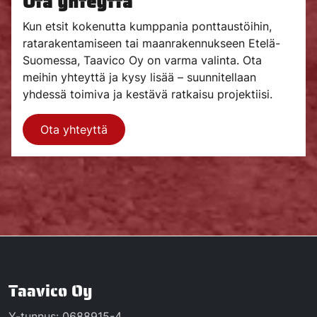
Ota yhteyttä
Kun etsit kokenutta kumppania ponttaustöihin,
ratarakentamiseen tai maanrakennukseen Etelä-
Suomessa, Taavico Oy on varma valinta. Ota
meihin yhteyttä ja kysy lisää – suunnitellaan
yhdessä toimiva ja kestävä ratkaisu projektiisi.
Ota yhteyttä
Taavico Oy
Y-tunnus: 0688915-4