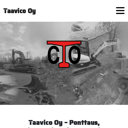
Hyppää sisältöön
Taavico Oy
Taavico Oy – Ponttaus,